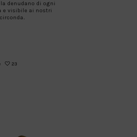
 la denudano di ogni
e visibile ai nostri
 circonda.
e
23