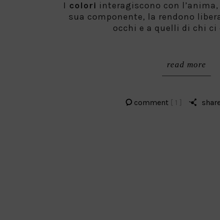
I
colori
interagiscono con l’anima,
sua componente, la rendono libera 
occhi e a quelli di chi ci
read more
comment
[ 1 ]
shar