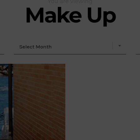
You are viewing
Make Up