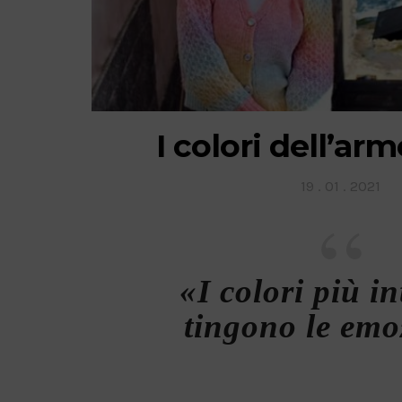
I colori dell’a
Posted
19 . 01 . 2021
on
«I colori più in
tingono le emo