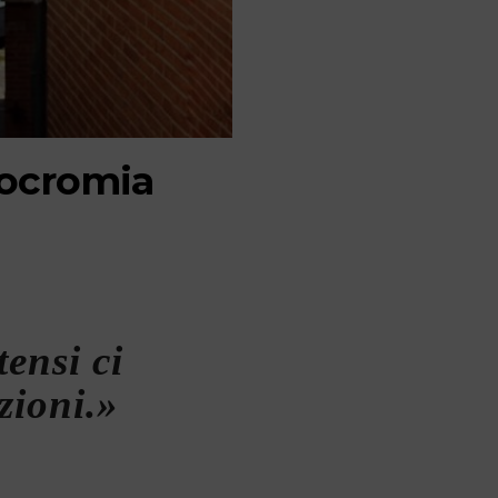
rmocromia
tensi ci
zioni.»