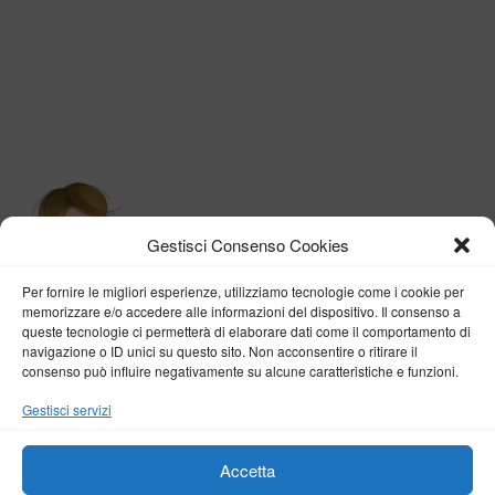
degli
articoli
Gestisci Consenso Cookies
Per fornire le migliori esperienze, utilizziamo tecnologie come i cookie per
memorizzare e/o accedere alle informazioni del dispositivo. Il consenso a
queste tecnologie ci permetterà di elaborare dati come il comportamento di
navigazione o ID unici su questo sito. Non acconsentire o ritirare il
consenso può influire negativamente su alcune caratteristiche e funzioni.
BY VERONICA D'ONOFRIO
Gestisci servizi
Home
About me
Fashion
Travel
Borghi d’Italia
Lifestyle
Beauty
Life Pills
Trekking
Contact
Accetta