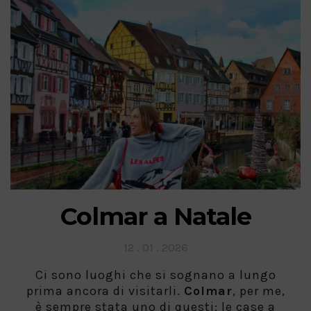
Colmar a Natale
Posted
12 . 01 . 2026
on
Ci sono luoghi che si sognano a lungo
prima ancora di visitarli.
Colmar
, per me,
è sempre stata uno di questi: le case a