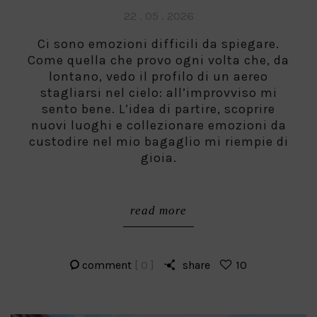
Posted
22 . 05 . 2026
on
Ci sono emozioni difficili da spiegare.
Come quella che provo ogni volta che, da
lontano, vedo il profilo di un aereo
stagliarsi nel cielo: all’improvviso mi
sento bene. L’idea di partire, scoprire
nuovi luoghi e collezionare emozioni da
custodire nel mio bagaglio mi riempie di
gioia.
read more
comment
[ 0 ]
share
10