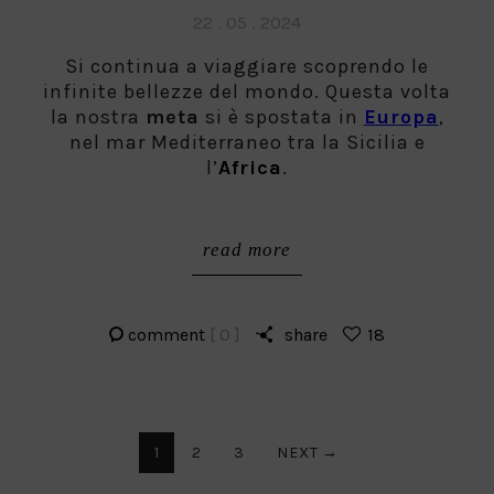
Posted
22 . 05 . 2024
on
Si continua a viaggiare scoprendo le
infinite bellezze del mondo. Questa volta
la nostra
meta
si è spostata in
Europa
,
nel mar Mediterraneo tra la Sicilia e
l’
Africa
.
read more
comment
[ 0 ]
share
18
Paginazione
1
2
3
NEXT →