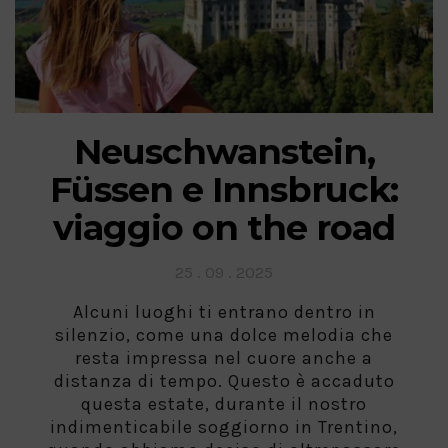
Neuschwanstein,
Füssen e Innsbruck:
viaggio on the road
Posted
25 . 09 . 2025
on
Alcuni luoghi ti entrano dentro in
silenzio, come una dolce melodia che
resta impressa nel cuore anche a
distanza di tempo. Questo è accaduto
questa estate, durante il nostro
indimenticabile soggiorno in Trentino,