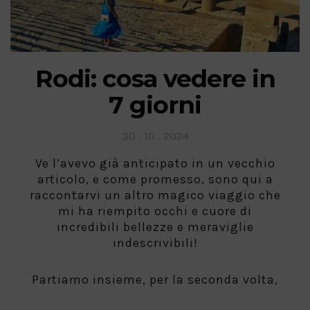
Rodi: cosa vedere in
7 giorni
Posted
30 . 10 . 2024
on
Ve l’avevo già anticipato in un vecchio
articolo, e come promesso, sono qui a
raccontarvi un altro magico viaggio che
mi ha riempito occhi e cuore di
incredibili bellezze e meraviglie
indescrivibili!
Partiamo insieme, per la seconda volta,