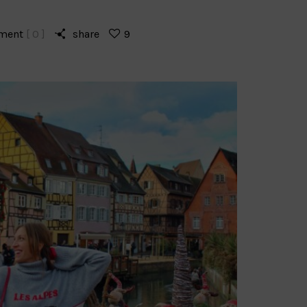
ment
[ 0 ]
share
9