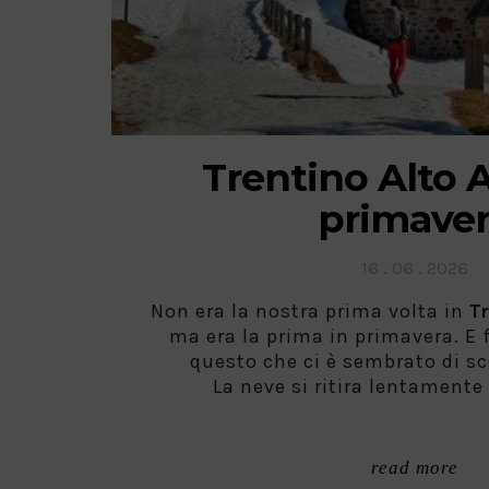
Trentino Alto 
primave
Posted
16 . 06 . 2026
on
Non era la nostra prima volta in
T
ma era la prima in primavera. E f
questo che ci è sembrato di sc
La neve si ritira lentamente 
read more