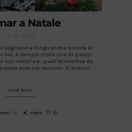
mar a Natale
Posted
12 . 01 . 2026
on
si sognano a lungo prima ancora di
er me, è sempre stata uno di questi:
 le luci natalizie, quell’atmosfera da
istere solo nei racconti d’inverno.
read more
ment
[ 0 ]
share
10