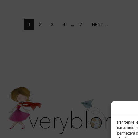
1
2
3
4
…
17
NEXT →
Per fornire 
e/o accedere
permetterà d