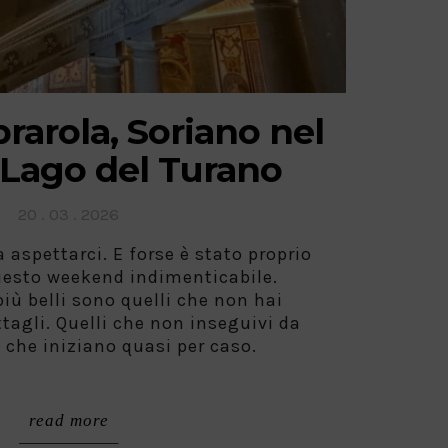
prarola, Soriano nel
 Lago del Turano
Posted
20 . 03 . 2026
on
spettarci. E forse è stato proprio
uesto weekend indimenticabile.
 più belli sono quelli che non hai
ttagli. Quelli che non inseguivi da
 che iniziano quasi per caso.
read more