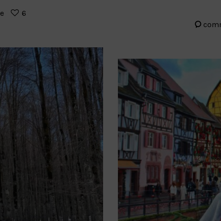
re
6
com