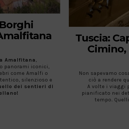
 Borghi
 Amalfitana
Tuscia: Ca
Cimino,
a Amalfitana
,
o panorami iconici,
lebri come Amalfi o
Non sapevamo cosa a
tentico, silenzioso e
ciò a rendere q
uello dei sentieri di
A volte i viaggi
ellano!
pianificato nei de
tempo. Quelli