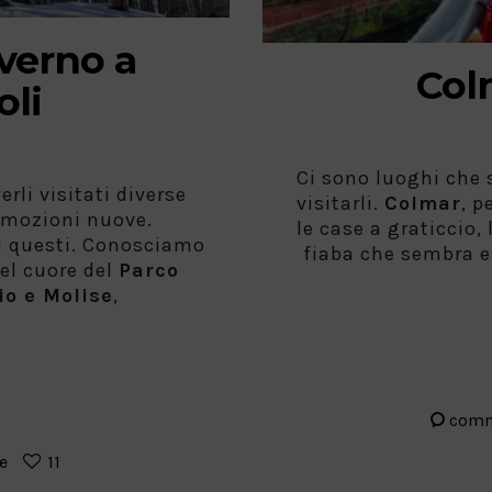
verno a
Col
oli
Ci sono luoghi che 
rli visitati diverse
visitarli.
Colmar
, p
 emozioni nuove.
le case a graticcio,
i questi. Conosciamo
fiaba che sembra es
el cuore del
Parco
io e Molise
,
com
e
11