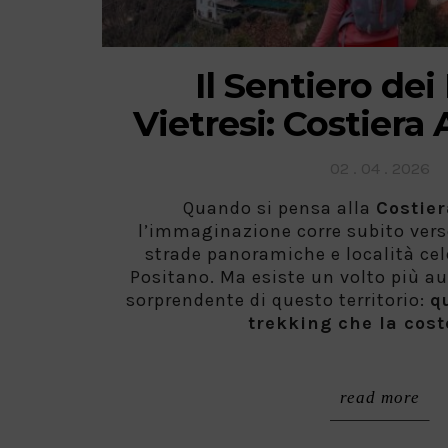
Il Sentiero dei
Vietresi: Costiera
Posted
02 . 04 . 2026
on
Quando si pensa alla
Costier
l’immaginazione corre subito vers
strade panoramiche e località ce
Positano. Ma esiste un volto più au
sorprendente di questo territorio:
q
trekking che la cost
read more