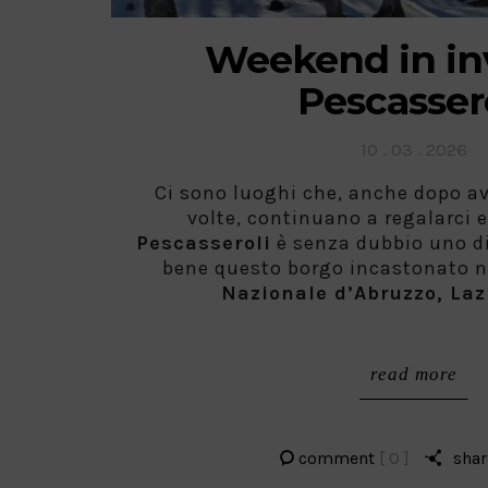
Weekend in in
Pescasser
Posted
10 . 03 . 2026
on
Ci sono luoghi che, anche dopo ave
volte, continuano a regalarci
Pescasseroli
è senza dubbio uno d
bene questo borgo incastonato n
Nazionale d’Abruzzo, Laz
read more
comment
[ 0 ]
shar