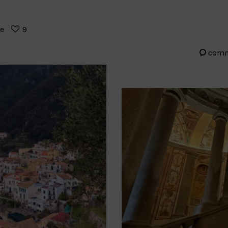
re
9
com