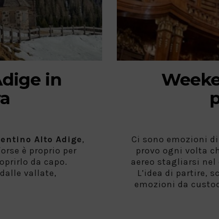
Adige in
Weeken
ra
p
rentino Alto Adige
,
Ci sono emozioni di
orse è proprio per
provo ogni volta ch
oprirlo da capo.
aereo stagliarsi nel
dalle vallate,
L’idea di partire, 
emozioni da custod