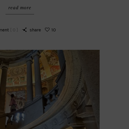
read more
ment
[ 0 ]
share
10