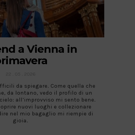
d a Vienna in
rimavera
Posted
22 . 05 . 2026
on
fficili da spiegare. Come quella che
e, da lontano, vedo il profilo di un
 cielo: all’improvviso mi sento bene.
scoprire nuovi luoghi e collezionare
ire nel mio bagaglio mi riempie di
gioia.