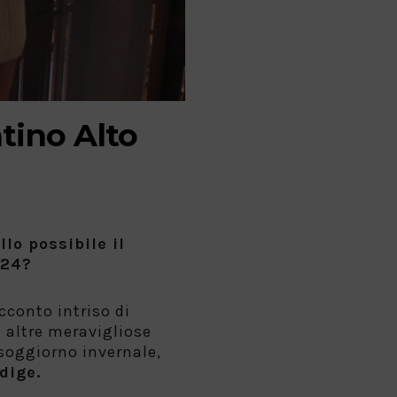
tino Alto
llo possi
bile il
024?
conto intriso di
 altre meravigliose
 soggiorno invernale,
dige.