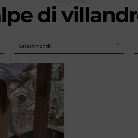
Tag Archives
lpe di villand