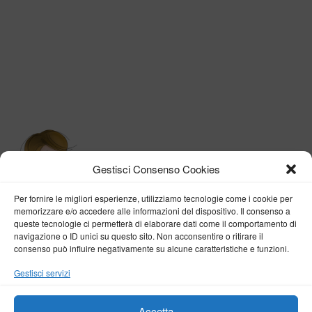
Gestisci Consenso Cookies
Per fornire le migliori esperienze, utilizziamo tecnologie come i cookie per
memorizzare e/o accedere alle informazioni del dispositivo. Il consenso a
queste tecnologie ci permetterà di elaborare dati come il comportamento di
navigazione o ID unici su questo sito. Non acconsentire o ritirare il
consenso può influire negativamente su alcune caratteristiche e funzioni.
BY VERONICA D'ONOFRIO
Gestisci servizi
Home
About me
Fashion
Travel
Borghi d’Italia
Lifestyle
Beauty
Life Pills
Trekking
Contact
Accetta