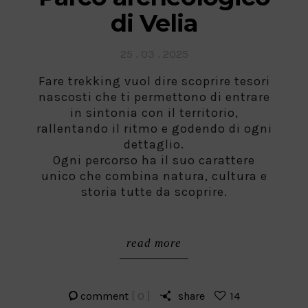
di Velia
Posted
25 . 03 . 2025
on
Fare trekking vuol dire scoprire tesori
nascosti che ti permettono di entrare
in sintonia con il territorio,
rallentando il ritmo e godendo di ogni
dettaglio.
Ogni percorso ha il suo carattere
unico che combina natura, cultura e
storia tutte da scoprire.
read more
comment
[ 0 ]
share
14