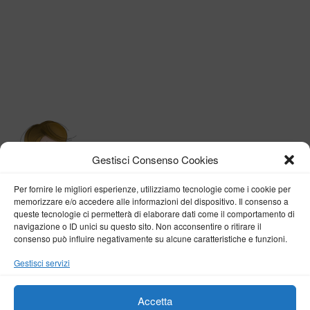
Gestisci Consenso Cookies
Per fornire le migliori esperienze, utilizziamo tecnologie come i cookie per
memorizzare e/o accedere alle informazioni del dispositivo. Il consenso a
queste tecnologie ci permetterà di elaborare dati come il comportamento di
navigazione o ID unici su questo sito. Non acconsentire o ritirare il
consenso può influire negativamente su alcune caratteristiche e funzioni.
BY VERONICA D'ONOFRIO
Gestisci servizi
Home
About me
Fashion
Travel
Borghi d’Italia
Lifestyle
Beauty
Life Pills
Trekking
Contact
Accetta