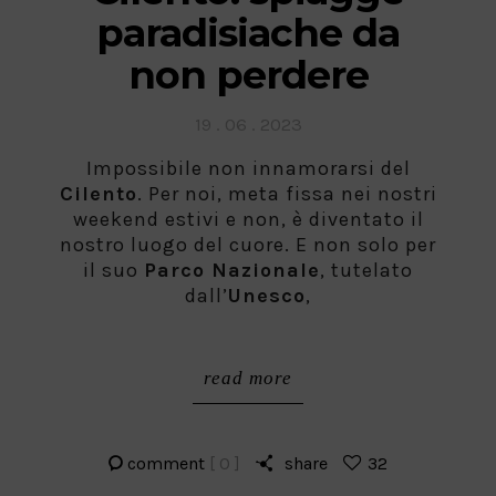
paradisiache da
non perdere
Posted
19 . 06 . 2023
on
Impossibile non innamorarsi del
Cilento
. Per noi, meta fissa nei nostri
weekend estivi e non, è diventato il
nostro luogo del cuore. E non solo per
il suo
Parco Nazionale
, tutelato
dall’
Unesco
,
read more
comment
[ 0 ]
share
32