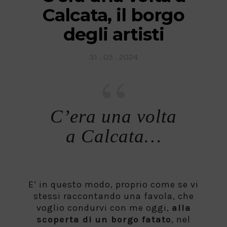
Calcata, il borgo
degli artisti
Posted
31 . 05 . 2024
on
C’era una volta
a Calcata…
E’ in questo modo, proprio come se vi
stessi raccontando una favola, che
voglio condurvi con me oggi,
alla
scoperta di un borgo fatato
, nel