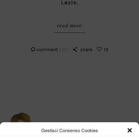
Lazio
,
read more
comment
[ 0 ]
share
15
Gestisci Consenso Cookies