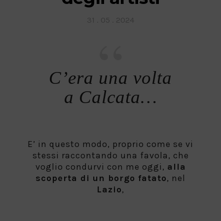
Posted
31 . 05 . 2024
on
C’era una volta
a Calcata…
E’ in questo modo, proprio come se vi
stessi raccontando una favola, che
voglio condurvi con me oggi,
alla
scoperta di un borgo fatato
, nel
Lazio
,