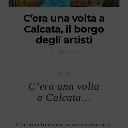
C’era una volta a
Calcata, il borgo
degli artisti
Posted
31 . 05 . 2024
on
C’era una volta
a Calcata…
E’ in questo modo, proprio come se vi