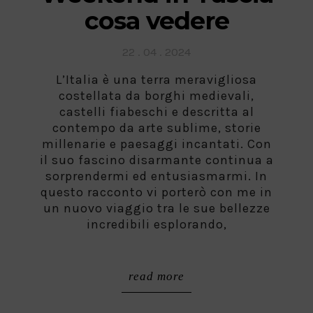
cosa vedere
Posted
22 . 04 . 2024
on
L’Italia è una terra meravigliosa
costellata da borghi medievali,
castelli fiabeschi e descritta al
contempo da arte sublime, storie
millenarie e paesaggi incantati. Con
il suo fascino disarmante continua a
sorprendermi ed entusiasmarmi. In
questo racconto vi porterò con me in
un nuovo viaggio tra le sue bellezze
incredibili esplorando,
read more