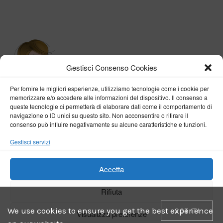
Gestisci Consenso Cookies
Per fornire le migliori esperienze, utilizziamo tecnologie come i cookie per
memorizzare e/o accedere alle informazioni del dispositivo. Il consenso a
queste tecnologie ci permetterà di elaborare dati come il comportamento di
navigazione o ID unici su questo sito. Non acconsentire o ritirare il
consenso può influire negativamente su alcune caratteristiche e funzioni.
BY VERONICA D'ONOFRIO
Gestisci servizi
Home
About me
Fashion
Travel
Borghi d’Italia
Lifestyle
Beauty
Life Pills
Trekking
Contact
Accetta
Rifiuta
Copyright © 2018-2024
Veronica D'Onofrio
. Tutti i diritti sono riservati
- Powered by
ENKEY
We use cookies to ensure you get the best experience
GOT IT!
Visualizza preferenze