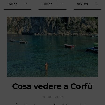
Cosa vedere a Corfù
Posted
14 . 09 . 2024
on