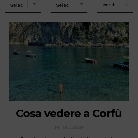
Cosa vedere a Corfù
Posted
14 . 09 . 2024
on