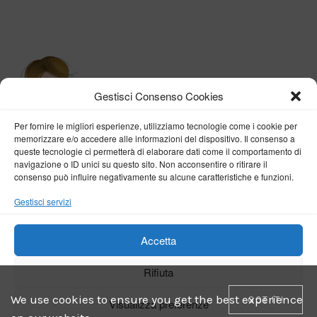
Gestisci Consenso Cookies
Per fornire le migliori esperienze, utilizziamo tecnologie come i cookie per
memorizzare e/o accedere alle informazioni del dispositivo. Il consenso a
queste tecnologie ci permetterà di elaborare dati come il comportamento di
navigazione o ID unici su questo sito. Non acconsentire o ritirare il
consenso può influire negativamente su alcune caratteristiche e funzioni.
BY VERONICA D'ONOFRIO
Gestisci servizi
Home
About me
Fashion
Travel
Borghi d’Italia
Lifestyle
Beauty
Life Pills
Trekking
Contact
Accetta
Rifiuta
Copyright © 2018-2024
Veronica D'Onofrio
. Tutti i diritti sono riservati
- Powered by
ENKEY
We use cookies to ensure you get the best experience
GOT IT!
Visualizza preferenze