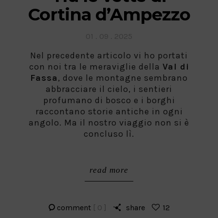
Cortina d’Ampezzo
Posted
01 . 09 . 2025
on
Nel precedente articolo vi ho portati
con noi tra le meraviglie della
Val di
Fassa
, dove le montagne sembrano
abbracciare il cielo, i sentieri
profumano di bosco e i borghi
raccontano storie antiche in ogni
angolo. Ma il nostro viaggio non si è
concluso lì.
read more
comment
[ 0 ]
share
12