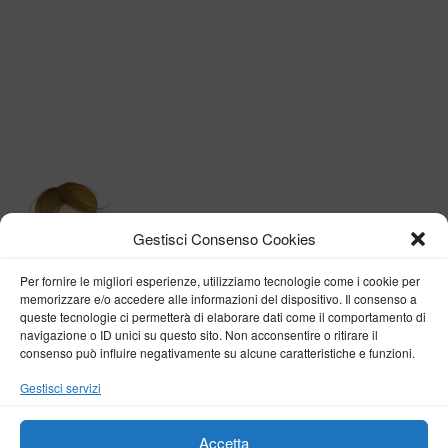
Gestisci Consenso Cookies
Per fornire le migliori esperienze, utilizziamo tecnologie come i cookie per
memorizzare e/o accedere alle informazioni del dispositivo. Il consenso a
queste tecnologie ci permetterà di elaborare dati come il comportamento di
navigazione o ID unici su questo sito. Non acconsentire o ritirare il
consenso può influire negativamente su alcune caratteristiche e funzioni.
BY VERONICA D'ONOFRIO
Gestisci servizi
Home
About me
Fashion
Travel
Borghi d’Italia
Lifestyle
Beauty
Life Pills
Trekking
Contact
Accetta