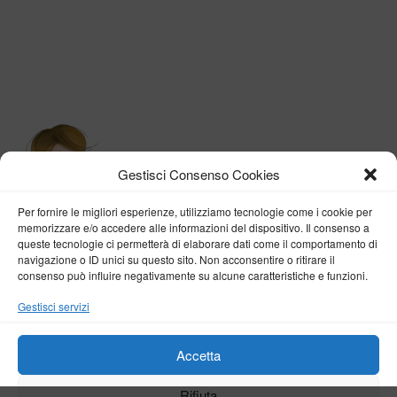
Gestisci Consenso Cookies
Per fornire le migliori esperienze, utilizziamo tecnologie come i cookie per
memorizzare e/o accedere alle informazioni del dispositivo. Il consenso a
queste tecnologie ci permetterà di elaborare dati come il comportamento di
navigazione o ID unici su questo sito. Non acconsentire o ritirare il
consenso può influire negativamente su alcune caratteristiche e funzioni.
BY VERONICA D'ONOFRIO
Gestisci servizi
Home
About me
Fashion
Travel
Borghi d’Italia
Lifestyle
Beauty
Life Pills
Trekking
Contact
Accetta
Rifiuta