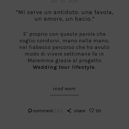
Posted
30 . 10 . 2019
on
“Mi serve un antidoto: una favola,
un amore, un bacio.”
E’ proprio con queste parole che
voglio condurvi, mano nella mano,
nel fiabesco percorso che ho avuto
modo di vivere settimane fa in
Maremma grazie al progetto
Wedding tour lifestyle
.
read more
comment
[ 0 ]
share
50