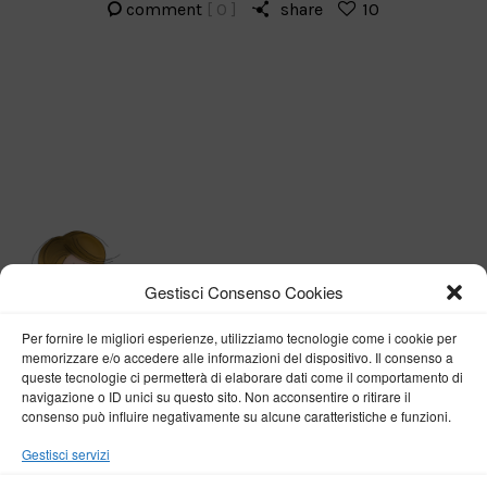
comment
[ 0 ]
share
10
Gestisci Consenso Cookies
Per fornire le migliori esperienze, utilizziamo tecnologie come i cookie per
memorizzare e/o accedere alle informazioni del dispositivo. Il consenso a
queste tecnologie ci permetterà di elaborare dati come il comportamento di
navigazione o ID unici su questo sito. Non acconsentire o ritirare il
consenso può influire negativamente su alcune caratteristiche e funzioni.
BY VERONICA D'ONOFRIO
Gestisci servizi
Home
About me
Fashion
Travel
Borghi d’Italia