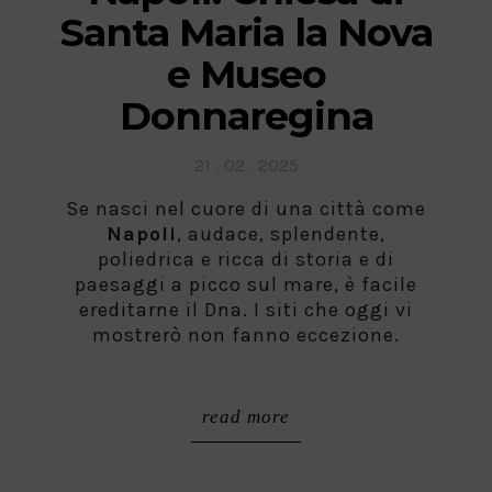
Santa Maria la Nova
e Museo
Donnaregina
Posted
21 . 02 . 2025
on
Se nasci nel cuore di una città come
Napoli
, audace, splendente,
poliedrica e ricca di storia e di
paesaggi a picco sul mare, è facile
ereditarne il Dna. I siti che oggi vi
mostrerò non fanno eccezione.
read more