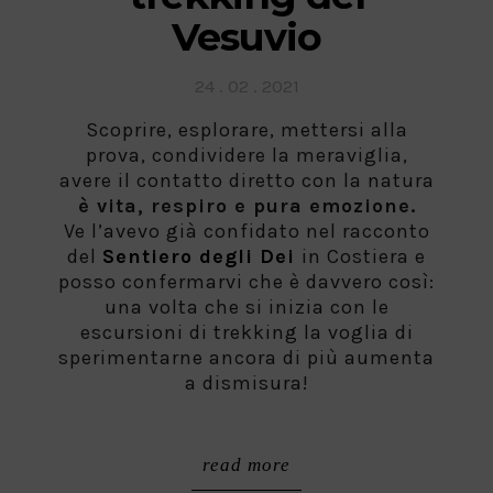
Vesuvio
Posted
24 . 02 . 2021
on
Scoprire, esplorare, mettersi alla
prova, condividere la meraviglia,
avere il contatto diretto con la natura
è vita, respiro e pura emozione.
Ve l’avevo già confidato nel racconto
del
Sentiero degli Dei
in Costiera e
posso confermarvi che è davvero così:
una volta che si inizia con le
escursioni di trekking la voglia di
sperimentarne ancora di più aumenta
a dismisura!
read more