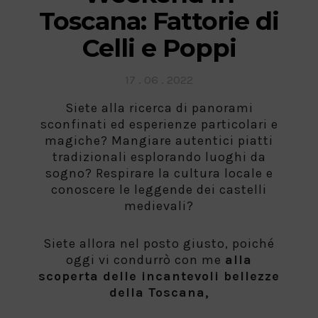
Toscana: Fattorie di
Celli e Poppi
Posted
17 . 06 . 2022
on
Siete alla ricerca di panorami
sconfinati ed esperienze particolari e
magiche? Mangiare autentici piatti
tradizionali esplorando luoghi da
sogno? Respirare la cultura locale e
conoscere le leggende dei castelli
medievali?
Siete allora nel posto giusto, poiché
oggi vi condurrò con me
alla
scoperta delle incantevoli bellezze
della Toscana,