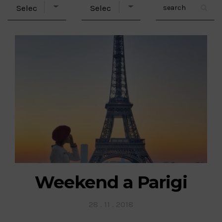
Weekend a Parigi
Posted
28 . 11 . 2018
on