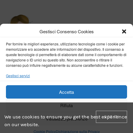
Gestisci Consenso Cookies
Per fornire le migliori esperienze, utilizziamo tecnologie come i cookie per
memorizzare e/o accedere alle informazioni del dispositivo. Il consenso a
queste tecnologie ci permetterà di elaborare dati come il comportamento di
navigazione o ID unici su questo sito. Non acconsentire o ritirare il
consenso può influire negativamente su alcune caratteristiche e funzioni.
BY VERONICA D'ONOFRIO
Gestisci servizi
Home
About me
Fashion
Travel
Borghi d’Italia
Lifestyle
Beauty
Life Pills
Trekking
Contact
Accetta
Rifiuta
Copyright © 2018-2024
Veronica D'Onofrio
. Tutti i diritti sono riservati
- Powered by
ENKEY
We use cookies to ensure you get the best experience
GOT IT!
Visualizza preferenze
on our website.
Cookie Policy
Dichiarazione sulla Privacy