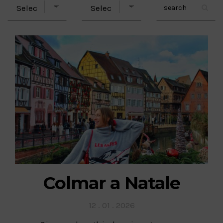
Colmar a Natale
Posted
12 . 01 . 2026
on