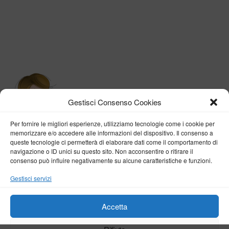
Gestisci Consenso Cookies
Per fornire le migliori esperienze, utilizziamo tecnologie come i cookie per
memorizzare e/o accedere alle informazioni del dispositivo. Il consenso a
queste tecnologie ci permetterà di elaborare dati come il comportamento di
navigazione o ID unici su questo sito. Non acconsentire o ritirare il
consenso può influire negativamente su alcune caratteristiche e funzioni.
BY VERONICA D'ONOFRIO
Gestisci servizi
Home
About me
Fashion
Travel
Borghi d’Italia
Lifestyle
Beauty
Life Pills
Trekking
Contact
Accetta