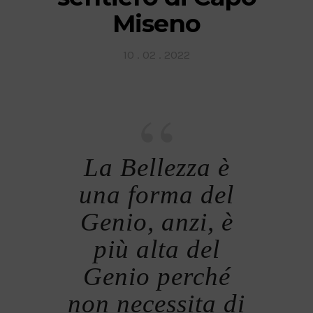
Miseno
Posted
10 . 02 . 2022
on
La Bellezza è
una forma del
Genio, anzi, è
più alta del
Genio perché
non necessita di