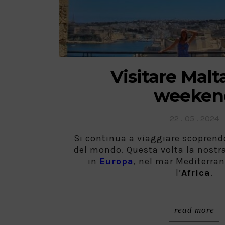
Visitare Malt
weeken
Posted
22 . 05 . 2024
on
Si continua a viaggiare scoprendo
del mondo. Questa volta la nostr
in
Europa
, nel mar Mediterrane
l’
Africa
.
read more