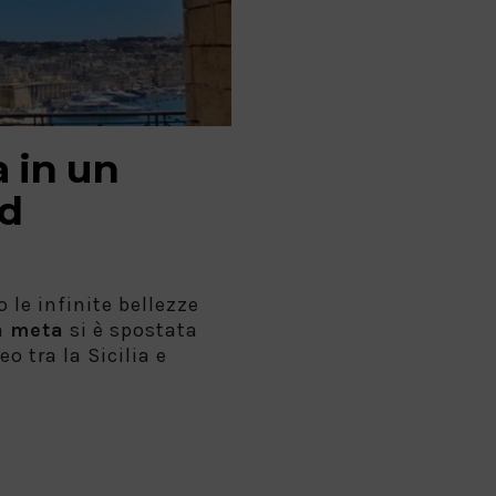
a in un
d
 le infinite bellezze
a
meta
si è spostata
o tra la Sicilia e