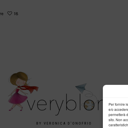
re
18
Per fornire 
e/o accedere
permetterà d
sito. Non ac
BY VERONICA D'ONOFRIO
caratteristic