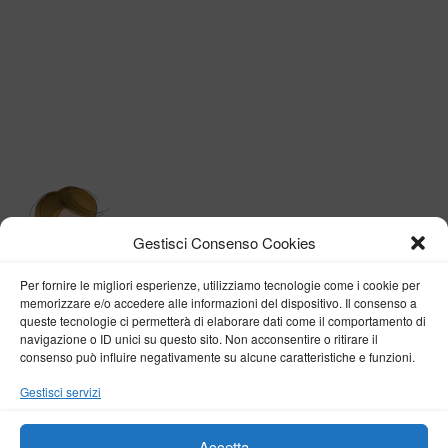
Gestisci Consenso Cookies
Per fornire le migliori esperienze, utilizziamo tecnologie come i cookie per
memorizzare e/o accedere alle informazioni del dispositivo. Il consenso a
queste tecnologie ci permetterà di elaborare dati come il comportamento di
navigazione o ID unici su questo sito. Non acconsentire o ritirare il
consenso può influire negativamente su alcune caratteristiche e funzioni.
BY VERONICA D'ONOFRIO
Gestisci servizi
Home
About me
Fashion
Travel
Borghi d’Italia
Lifestyle
Beauty
Life Pills
Trekking
Contact
Accetta