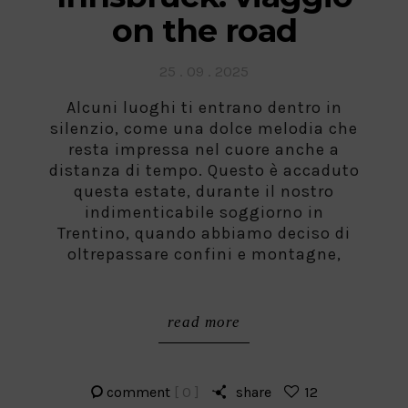
on the road
Posted
25 . 09 . 2025
on
Alcuni luoghi ti entrano dentro in
silenzio, come una dolce melodia che
resta impressa nel cuore anche a
distanza di tempo. Questo è accaduto
questa estate, durante il nostro
indimenticabile soggiorno in
Trentino, quando abbiamo deciso di
oltrepassare confini e montagne,
read more
comment
[ 0 ]
share
12