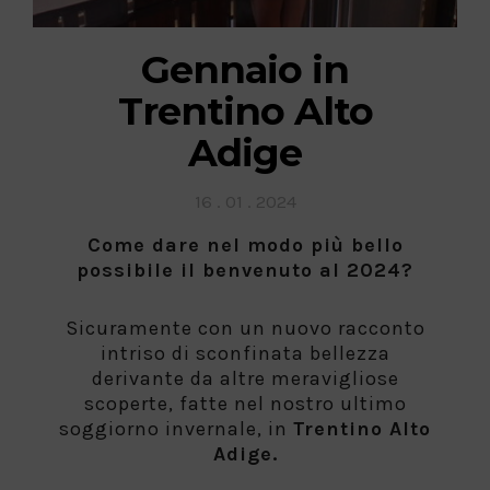
Gennaio in
Trentino Alto
Adige
Posted
16 . 01 . 2024
on
Come dare nel modo più bello
possi
bile il benvenuto al 2024?
Sicuramente con un nuovo racconto
intriso di sconfinata bellezza
derivante da altre meravigliose
scoperte, fatte nel nostro ultimo
soggiorno invernale, in
Trentino Alto
Adige.