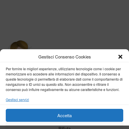
Gestisci Consenso Cookies
Per fornire le migliori esperienze, utilizziamo tecnologie come i cookie per
memorizzare e/o accedere alle informazioni del dispositivo. Il consenso a
queste tecnologie ci permetterà di elaborare dati come il comportamento di
navigazione o ID unici su questo sito. Non acconsentire o ritirare il
consenso può influire negativamente su alcune caratteristiche e funzioni.
BY VERONICA D'ONOFRIO
Gestisci servizi
Home
About me
Fashion
Travel
Borghi d’Italia
Lifestyle
Beauty
Life Pills
Trekking
Contact
Accetta
Rifiuta