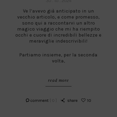
Posted
30 . 10 . 2024
on
Ve l’avevo già anticipato in un
vecchio articolo, e come promesso,
sono qui a raccontarvi un altro
magico viaggio che mi ha riempito
occhi e cuore di incredibili bellezze e
meraviglie indescrivibili!
Partiamo insieme, per la seconda
volta,
read more
comment
[ 0 ]
share
10