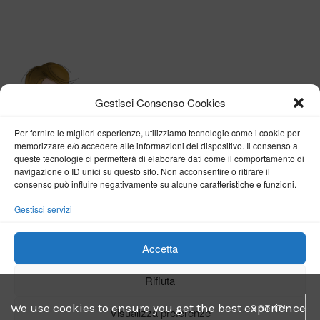
Gestisci Consenso Cookies
Per fornire le migliori esperienze, utilizziamo tecnologie come i cookie per
memorizzare e/o accedere alle informazioni del dispositivo. Il consenso a
queste tecnologie ci permetterà di elaborare dati come il comportamento di
navigazione o ID unici su questo sito. Non acconsentire o ritirare il
consenso può influire negativamente su alcune caratteristiche e funzioni.
BY VERONICA D'ONOFRIO
Gestisci servizi
Home
About me
Fashion
Travel
Borghi d’Italia
Lifestyle
Beauty
Life Pills
Trekking
Contact
Accetta
Rifiuta
Copyright © 2018-2024
Veronica D'Onofrio
. Tutti i diritti sono riservati
- Powered by
ENKEY
We use cookies to ensure you get the best experience
GOT IT!
Visualizza preferenze