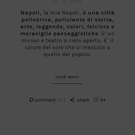
Posted
27 . 10 . 2023
on
Napoli,
la mia Napoli,
è una città
poliedrica, pullulante di storia,
arte, leggende, colori, folclore e
meraviglie paesaggistiche
. E’ un
museo e teatro a cielo aperto. E’ il
calore del sole che si mescola a
quello del popolo.
read more
comment
[ 0 ]
share
34