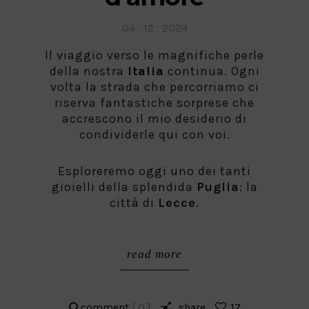
Posted
04 . 12 . 2024
on
Il viaggio verso le magnifiche perle
della nostra
Italia
continua. Ogni
volta la strada che percorriamo ci
riserva fantastiche sorprese che
accrescono il mio desiderio di
condividerle qui con voi.
Esploreremo oggi uno dei tanti
gioielli della splendida
Puglia
: la
città di
Lecce
.
read more
comment
[ 0 ]
share
17