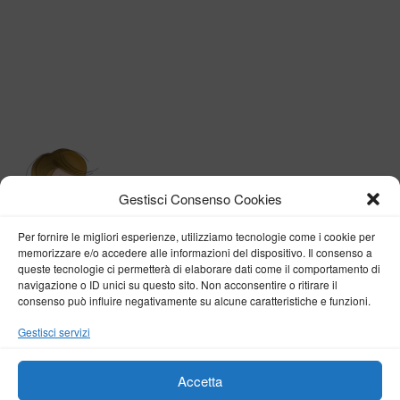
Gestisci Consenso Cookies
Per fornire le migliori esperienze, utilizziamo tecnologie come i cookie per
memorizzare e/o accedere alle informazioni del dispositivo. Il consenso a
queste tecnologie ci permetterà di elaborare dati come il comportamento di
navigazione o ID unici su questo sito. Non acconsentire o ritirare il
consenso può influire negativamente su alcune caratteristiche e funzioni.
BY VERONICA D'ONOFRIO
Gestisci servizi
Home
About me
Fashion
Travel
Borghi d’Italia
Lifestyle
Beauty
Life Pills
Trekking
Contact
Accetta