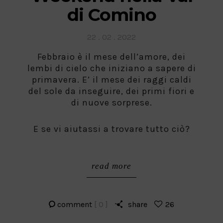
di Comino
Posted
22 . 02 . 2022
on
Febbraio è il mese dell’amore, dei
lembi di cielo che iniziano a sapere di
primavera. E’ il mese dei raggi caldi
del sole da inseguire, dei primi fiori e
di nuove sorprese.
E se vi aiutassi a trovare tutto ciò?
read more
comment
[ 0 ]
share
26