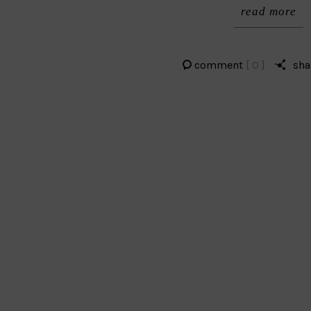
read more
comment
[ 0 ]
sha