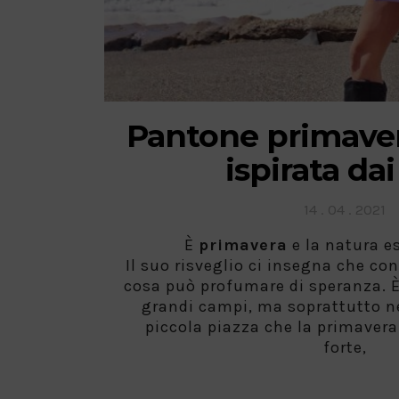
Pantone primaver
ispirata dai 
Posted
14 . 04 . 2021
on
È
primavera
e la natura es
Il suo risveglio ci insegna che co
cosa può profumare di speranza. È 
grandi campi, ma soprattutto nei
piccola piazza che la primavera
forte,