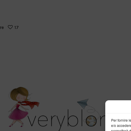
re
17
Per fornire 
e/o accedere
permetterà d