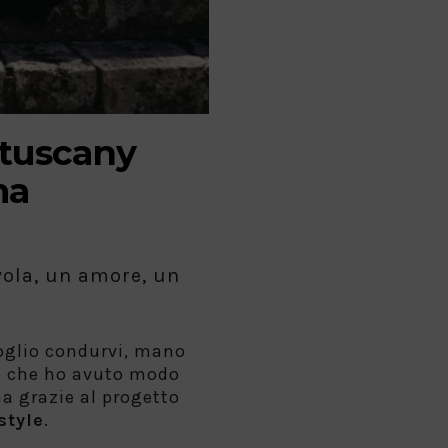
tuscany
ma
vola, un amore, un
voglio condurvi, mano
so che ho avuto modo
a grazie al progetto
style
.