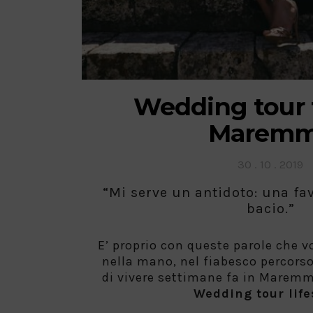
Wedding tour 
Marem
Posted
30 . 10 . 2019
on
“Mi serve un antidoto: una fa
bacio.”
E’ proprio con queste parole che 
nella mano, nel fiabesco percor
di vivere settimane fa in Maremm
Wedding tour life