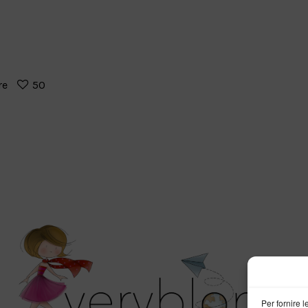
re
50
Per fornire 