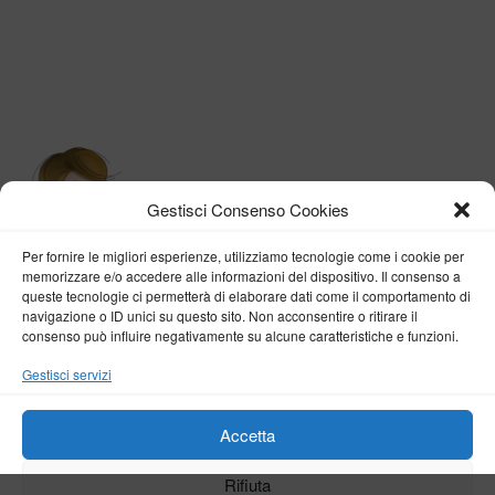
Gestisci Consenso Cookies
Per fornire le migliori esperienze, utilizziamo tecnologie come i cookie per
memorizzare e/o accedere alle informazioni del dispositivo. Il consenso a
queste tecnologie ci permetterà di elaborare dati come il comportamento di
navigazione o ID unici su questo sito. Non acconsentire o ritirare il
consenso può influire negativamente su alcune caratteristiche e funzioni.
BY VERONICA D'ONOFRIO
Gestisci servizi
Home
About me
Fashion
Travel
Borghi d’Italia
Lifestyle
Beauty
Life Pills
Trekking
Contact
Accetta
Rifiuta
Copyright © 2018-2024
Veronica D'Onofrio
. Tutti i diritti sono riservati