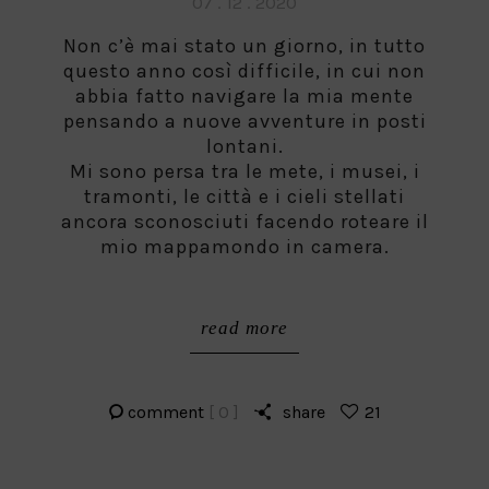
Posted
07 . 12 . 2020
on
Non c’è mai stato un giorno, in tutto
questo anno così difficile, in cui non
abbia fatto navigare la mia mente
pensando a nuove avventure in posti
lontani.
Mi sono persa tra le mete, i musei, i
tramonti, le città e i cieli stellati
ancora sconosciuti facendo roteare il
mio mappamondo in camera.
read more
comment
[ 0 ]
share
21