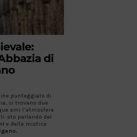
evale:
Abbazia di
ano
lline punteggiate di
oria, si trovano due
que ami l’atmosfera
i: sto parlando del
ni
e della mistica
lgano.