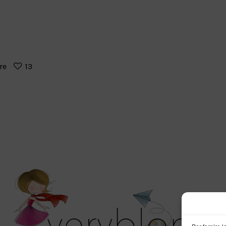
re
13