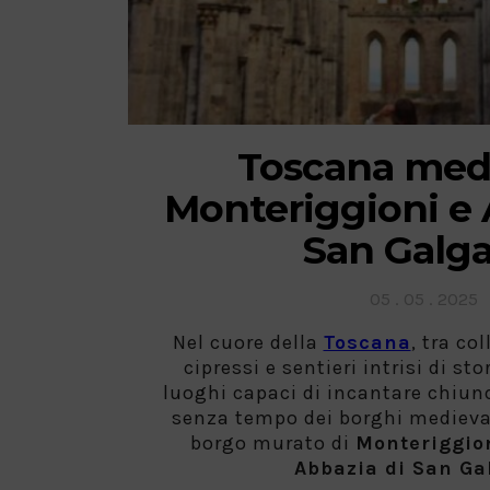
Toscana medi
Monteriggioni e 
San Galg
Posted
05 . 05 . 2025
on
Nel cuore della
Toscana
, tra co
cipressi e sentieri intrisi di st
luoghi capaci di incantare chiun
senza tempo dei borghi medieval
borgo murato di
Monteriggio
Abbazia di San Ga