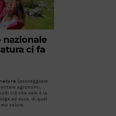
o nazionale
atura ci fa
natura
(passeggiare
iventare agronomi,
modi ciò che vale è la
olge ad essa, di quel
amo valore.