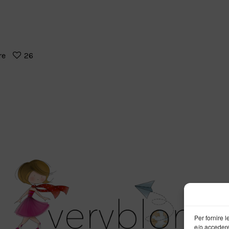
re
26
Per fornire 
e/o accedere