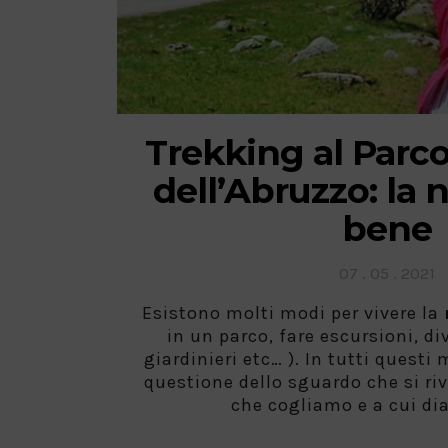
Trekking al Parc
dell’Abruzzo: la n
bene
Posted
07 . 05 . 2021
on
Esistono molti modi per vivere la
in un parco, fare escursioni, d
giardinieri etc… ). In tutti questi 
questione dello sguardo che si riv
che cogliamo e a cui di