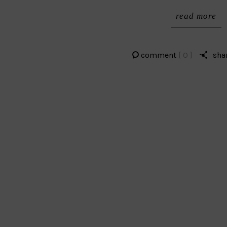
read more
comment
[ 0 ]
sha