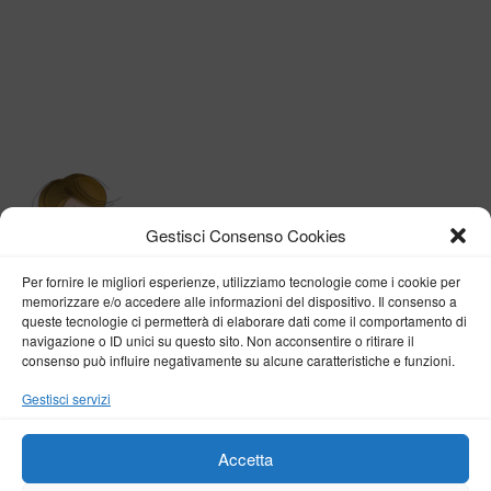
Gestisci Consenso Cookies
Per fornire le migliori esperienze, utilizziamo tecnologie come i cookie per
memorizzare e/o accedere alle informazioni del dispositivo. Il consenso a
queste tecnologie ci permetterà di elaborare dati come il comportamento di
navigazione o ID unici su questo sito. Non acconsentire o ritirare il
consenso può influire negativamente su alcune caratteristiche e funzioni.
BY VERONICA D'ONOFRIO
Gestisci servizi
Home
About me
Fashion
Travel
Borghi d’Italia
Lifestyle
Beauty
Life Pills
Trekking
Contact
Accetta