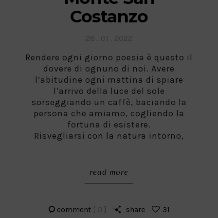
Costanzo
Posted
28 . 01 . 2022
on
Rendere ogni giorno poesia è questo il
dovere di ognuno di noi. Avere
l’abitudine ogni mattina di spiare
l’arrivo della luce del sole
sorseggiando un caffè, baciando la
persona che amiamo, cogliendo la
fortuna di esistere.
Risvegliarsi con la natura intorno,
read more
comment
[ 0 ]
share
31