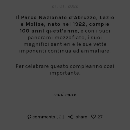
Posted
21 . 01 . 2022
on
Il
Parco Nazionale d’Abruzzo, Lazio
e Molise, nato nel 1922, compie
100 anni quest’anno
, e con i suoi
panorami mozzafiato, i suoi
magnifici sentieri e le sue vette
imponenti continua ad ammaliare.
Per celebrare questo compleanno così
importante,
read more
comments
[ 2 ]
share
27