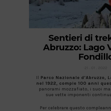
Sentieri di tre
Abruzzo: Lago V
Fondill
Posted
21 . 01 . 2022
on
Il
Parco Nazionale d’Abruzzo, L
nel 1922, compie 100 anni que
panorami mozzafiato, i suoi magn
sue vette imponenti continu
Per celebrare questo compleann