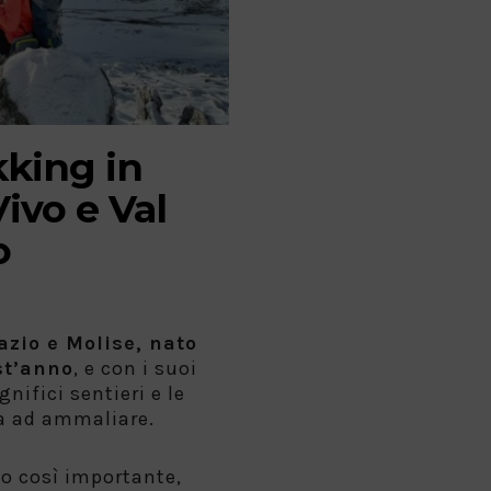
kking in
ivo e Val
o
azio e Molise, nato
st’anno
, e con i suoi
ifici sentieri e le
a ad ammaliare.
o così importante,