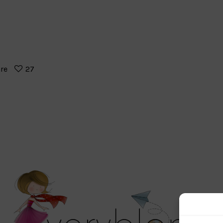
re
27