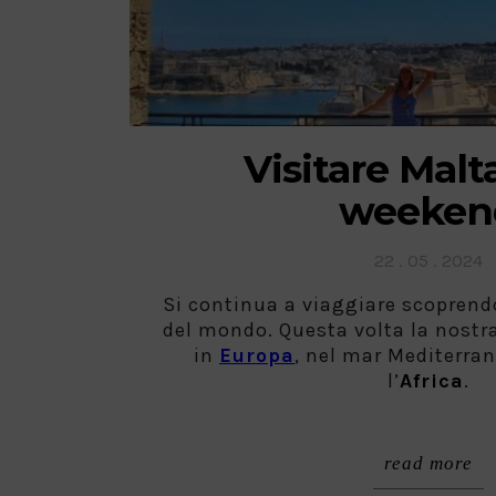
Visitare Malt
weeken
Posted
22 . 05 . 2024
on
Si continua a viaggiare scoprendo
del mondo. Questa volta la nostr
in
Europa
, nel mar Mediterrane
l’
Africa
.
read more