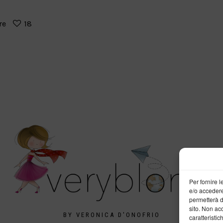
re
18
Per fornire 
e/o accedere
permetterà d
sito. Non ac
BY VERONICA D'ONOFRIO
caratteristic