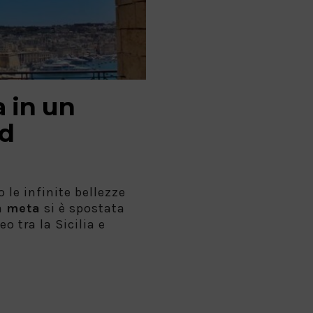
a in un
d
 le infinite bellezze
a
meta
si è spostata
o tra la Sicilia e