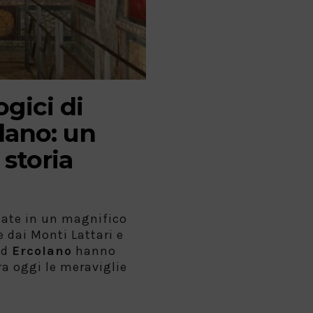
gici di
lano: un
 storia
late in un magnifico
 dai Monti Lattari e
ed
Ercolano
hanno
ra oggi le meraviglie
,