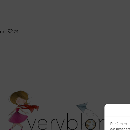
re
21
Per fornire 
e/o accedere