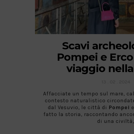
Scavi archeolo
Pompei e Erco
viaggio nella
Posted
13 . 02 . 2024
on
Affacciate un tempo sul mare, ca
contesto naturalistico circondate
dal Vesuvio, le città di
Pompei
fatto la storia, raccontando anco
di una civiltà