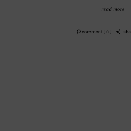
read more
comment
[ 0 ]
sha