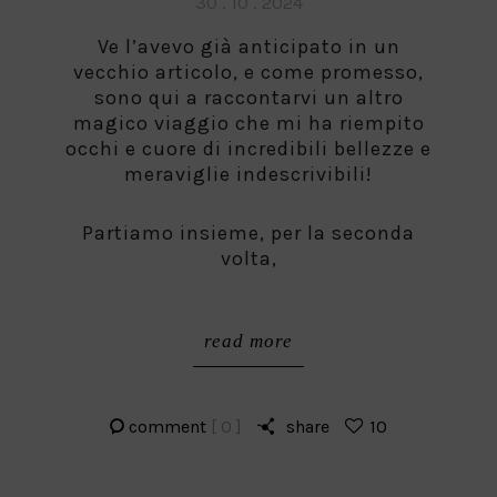
Posted
30 . 10 . 2024
on
Ve l’avevo già anticipato in un
vecchio articolo, e come promesso,
sono qui a raccontarvi un altro
magico viaggio che mi ha riempito
occhi e cuore di incredibili bellezze e
meraviglie indescrivibili!
Partiamo insieme, per la seconda
volta,
read more
comment
[ 0 ]
share
10