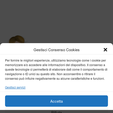
Gestisci Consenso Cookies
Per fornire le migliori esperienze, utilizziamo tecnologie come i cookie per
memorizzare e/o accedere alle informazioni del dispositivo. Il consenso a
queste tecnologie ci permetterà di elaborare dati come il comportamento di
navigazione o ID unici su questo sito. Non acconsentire o ritirare il
consenso può influire negativamente su alcune caratteristiche e funzioni.
BY VERONICA D'ONOFRIO
Gestisci servizi
Home
About me
Fashion
Travel
Borghi d’Italia
Lifestyle
Beauty
Life Pills
Trekking
Contact
Accetta
Rifiuta