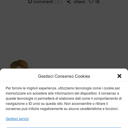
comment
[ 0 ]
share
18
Gestisci Consenso Cookies
Per fornire le migliori esperienze, utilizziamo tecnologie come i cookie per
memorizzare e/o accedere alle informazioni del dispositivo. Il consenso a
queste tecnologie ci permetterà di elaborare dati come il comportamento di
navigazione o ID unici su questo sito. Non acconsentire o ritirare il
consenso può influire negativamente su alcune caratteristiche e funzioni.
BY VERONICA D'ONOFRIO
Gestisci servizi
Home
About me
Fashion
Travel
Borghi d’Italia