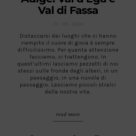
Val di Fassa
Posted
27 . 09 . 2024
on
Distaccarsi dai luoghi che ci hanno
riempito il cuore di gioia è sempre
difficilissimo. Per quanta attenzione
facciamo, ci trattengono. In
quest’ultimi lasciamo pezzetti di noi
stessi sulle fronde degli alberi, in un
paesaggio, in una nuvola di
passaggio. Lasciamo piccoli stralci
della nostra vita.
read more