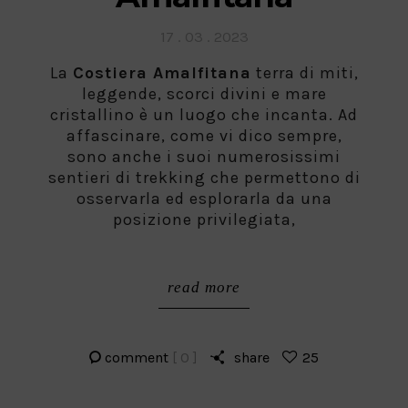
Posted
17 . 03 . 2023
on
La
Costiera Amalfitana
terra di miti,
leggende, scorci divini e mare
cristallino è un luogo che incanta. Ad
affascinare, come vi dico sempre,
sono anche i suoi numerosissimi
sentieri di trekking che permettono di
osservarla ed esplorarla da una
posizione privilegiata,
read more
comment
[ 0 ]
share
25