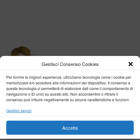
Gestisci Consenso Cookies
Per fornire le migliori esperienze, utilizziamo tecnologie come i cookie per
memorizzare e/o accedere alle informazioni del dispositivo. Il consenso a
queste tecnologie ci permetterà di elaborare dati come il comportamento di
navigazione o ID unici su questo sito. Non acconsentire o ritirare il
consenso può influire negativamente su alcune caratteristiche e funzioni.
BY VERONICA D'ONOFRIO
Gestisci servizi
Home
About me
Fashion
Travel
Borghi d’Italia
Lifestyle
Beauty
Life Pills
Trekking
Contact
Accetta