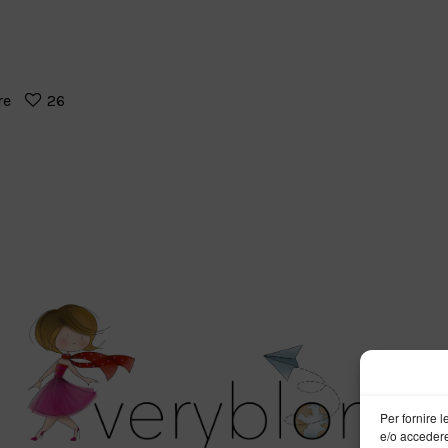
re
26
Per fornire 
e/o accedere