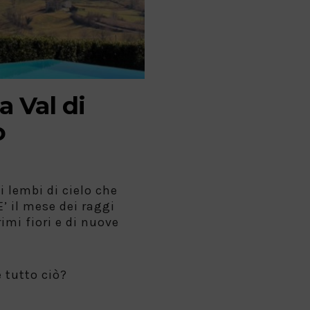
 Val di
o
i lembi di cielo che
’ il mese dei raggi
rimi fiori e di nuove
e tutto ciò?