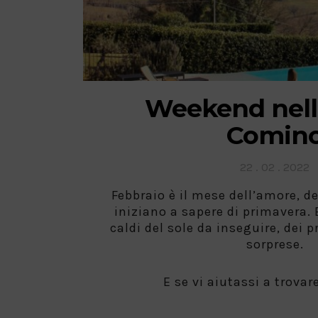
Weekend nella
Comin
Posted
22 . 02 . 2022
on
Febbraio è il mese dell’amore, de
iniziano a sapere di primavera. E
caldi del sole da inseguire, dei p
sorprese.
E se vi aiutassi a trovar