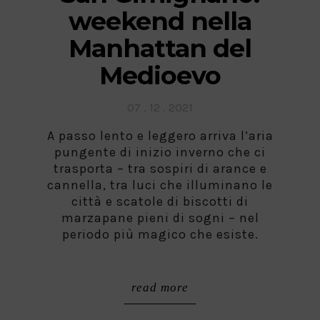
weekend nella
Manhattan del
Medioevo
Posted
07 . 12 . 2021
on
A passo lento e leggero arriva l’aria
pungente di inizio inverno che ci
trasporta – tra sospiri di arance e
cannella, tra luci che illuminano le
città e scatole di biscotti di
marzapane pieni di sogni – nel
periodo più magico che esiste.
read more