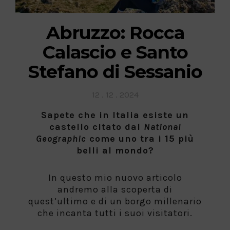
Abruzzo: Rocca
Calascio e Santo
Stefano di Sessanio
Posted
12 . 12 . 2024
on
Sapete che in Italia esiste un
castello citato dal
National
Geographic
come uno tra i 15 più
belli al mondo?
In questo mio nuovo articolo
andremo alla scoperta di
quest’ultimo e di un borgo millenario
che incanta tutti i suoi visitatori.