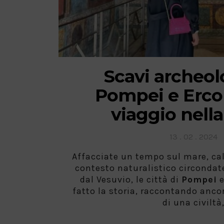
Scavi archeolo
Pompei e Erco
viaggio nella
Posted
13 . 02 . 2024
on
Affacciate un tempo sul mare, ca
contesto naturalistico circondate
dal Vesuvio, le città di
Pompei
fatto la storia, raccontando anco
di una civiltà