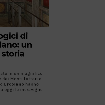
gici di
lano: un
 storia
late in un magnifico
 dai Monti Lattari e
ed
Ercolano
hanno
ra oggi le meraviglie
,