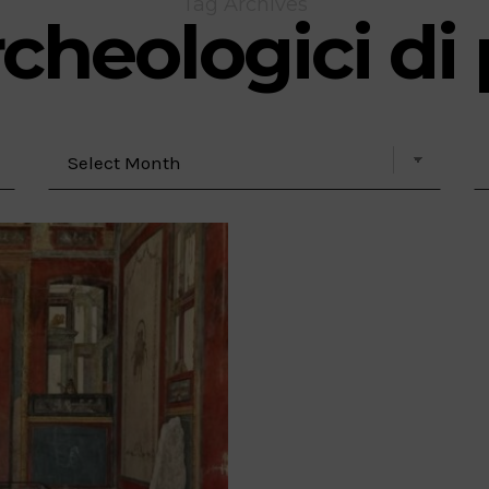
Tag Archives
rcheologici d