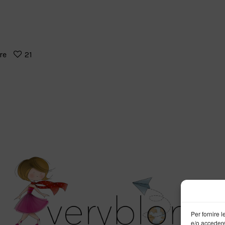
re
21
Per fornire 
e/o accedere