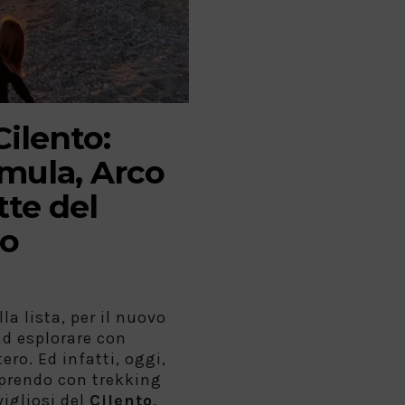
ilento:
imula, Arco
tte del
to
la lista, per il nuovo
ad esplorare con
ero. Ed infatti, oggi,
prendo con trekking
igliosi del
Cilento,