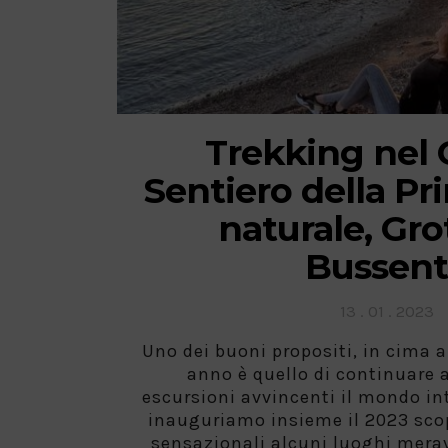
Trekking nel C
Sentiero della Pr
naturale, Gro
Bussen
Posted
13 . 01 . 2023
on
Uno dei buoni propositi, in cima al
anno è quello di continuare 
escursioni avvincenti il mondo int
inauguriamo insieme il 2023 sco
sensazionali alcuni luoghi merav