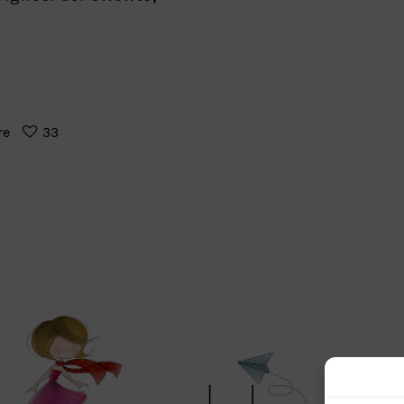
re
33