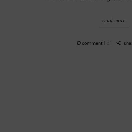
read more
comment
[ 0 ]
sha