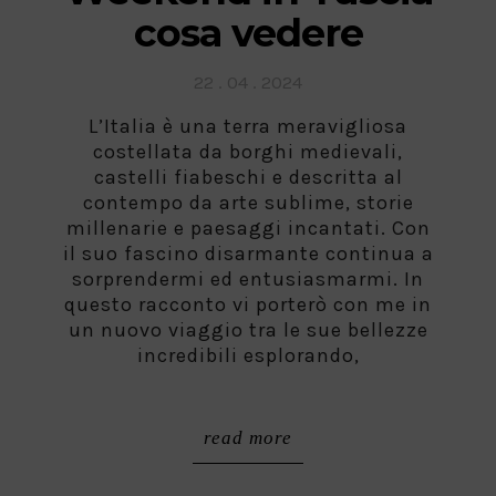
cosa vedere
Posted
22 . 04 . 2024
on
L’Italia è una terra meravigliosa
costellata da borghi medievali,
castelli fiabeschi e descritta al
contempo da arte sublime, storie
millenarie e paesaggi incantati. Con
il suo fascino disarmante continua a
sorprendermi ed entusiasmarmi. In
questo racconto vi porterò con me in
un nuovo viaggio tra le sue bellezze
incredibili esplorando,
read more