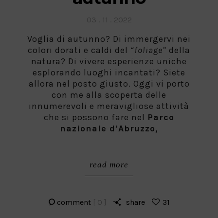
Posted
03 . 11 . 2022
on
Voglia di autunno? Di immergervi nei
colori dorati e caldi del
“foliage”
della
natura? Di vivere esperienze uniche
esplorando luoghi incantati? Siete
allora nel posto giusto. Oggi vi porto
con me alla scoperta delle
innumerevoli e meravigliose attività
che si possono fare nel
Parco
nazionale d’Abruzzo,
read more
comment
[ 0 ]
share
31