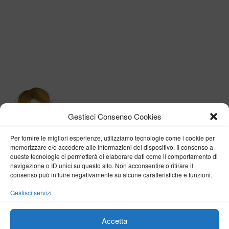
Gestisci Consenso Cookies
Per fornire le migliori esperienze, utilizziamo tecnologie come i cookie per
memorizzare e/o accedere alle informazioni del dispositivo. Il consenso a
queste tecnologie ci permetterà di elaborare dati come il comportamento di
navigazione o ID unici su questo sito. Non acconsentire o ritirare il
consenso può influire negativamente su alcune caratteristiche e funzioni.
BY VERONICA D'ONOFRIO
Gestisci servizi
Home
About me
Fashion
Travel
Borghi d’Italia
Lifestyle
Beauty
Life Pills
Trekking
Contact
Accetta