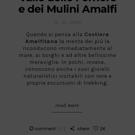
e dei Mulini Amalfi
Posted
19 . 10 . 2022
on
Quando si pensa alla
Costiera
Amalfitana
la mente dei più la
riconducono immediatamente al
mare, ai borghi e ad altre bellissime
meraviglie. In pochi, invece,
conoscono anche i suoi gioielli
naturalistici visitabili con vere e
proprie escursioni di trekking.
read more
comment
[ 0 ]
share
26