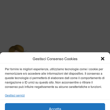
Gestisci Consenso Cookies
Per fornire le migliori esperienze, utilizziamo tecnologie come i cookie per
memorizzare e/o accedere alle informazioni del dispositivo. Il consenso a
queste tecnologie ci permetterà di elaborare dati come il comportamento di
navigazione o ID unici su questo sito. Non acconsentire o ritirare il
consenso può influire negativamente su alcune caratteristiche e funzioni.
BY VERONICA D'ONOFRIO
Gestisci servizi
Home
About me
Fashion
Travel
Borghi d’Italia
Lifestyle
Beauty
Life Pills
Trekking
Contact
Accetta