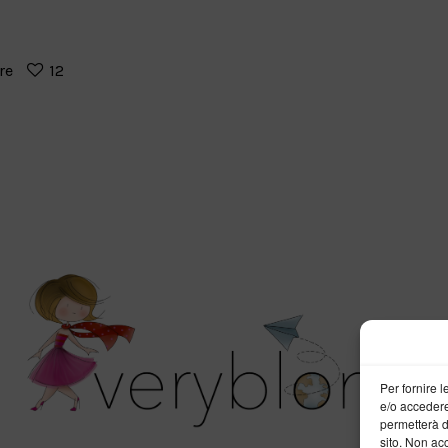
re
12
Per fornire 
e/o accedere
permetterà d
sito. Non ac