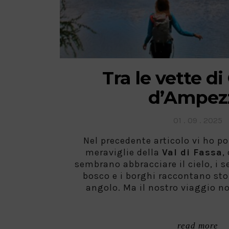
Tra le vette di
d’Ampez
Posted
01 . 09 . 2025
on
Nel precedente articolo vi ho por
meraviglie della
Val di Fassa
,
sembrano abbracciare il cielo, i 
bosco e i borghi raccontano sto
angolo. Ma il nostro viaggio no
read more