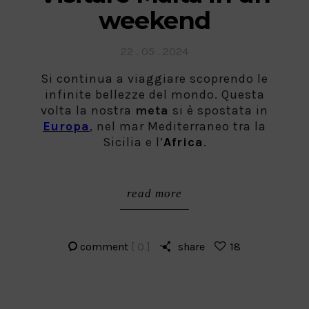
weekend
Posted
22 . 05 . 2024
on
Si continua a viaggiare scoprendo le
infinite bellezze del mondo. Questa
volta la nostra
meta
si è spostata in
Europa
, nel mar Mediterraneo tra la
Sicilia e l’
Africa
.
read more
comment
[ 0 ]
share
18