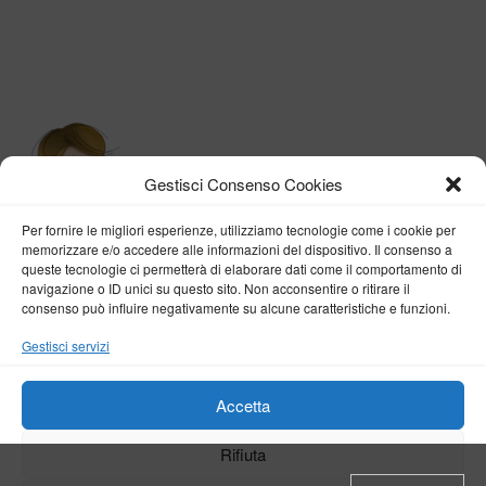
Gestisci Consenso Cookies
Per fornire le migliori esperienze, utilizziamo tecnologie come i cookie per
memorizzare e/o accedere alle informazioni del dispositivo. Il consenso a
queste tecnologie ci permetterà di elaborare dati come il comportamento di
navigazione o ID unici su questo sito. Non acconsentire o ritirare il
consenso può influire negativamente su alcune caratteristiche e funzioni.
BY VERONICA D'ONOFRIO
Gestisci servizi
Home
About me
Fashion
Travel
Borghi d’Italia
Lifestyle
Beauty
Life Pills
Trekking
Contact
Accetta
Rifiuta
Copyright © 2018-2024
Veronica D'Onofrio
. Tutti i diritti sono riservati
- Powered by
ENKEY