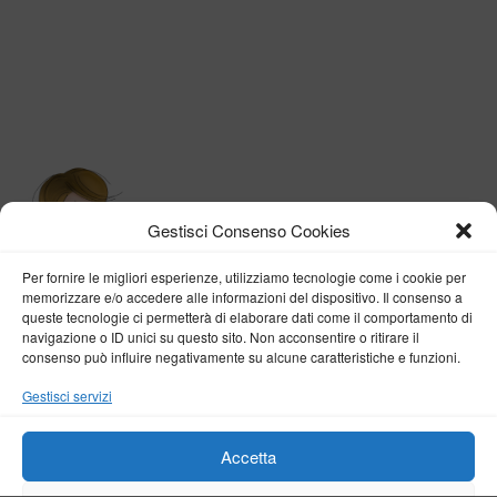
Gestisci Consenso Cookies
Per fornire le migliori esperienze, utilizziamo tecnologie come i cookie per
memorizzare e/o accedere alle informazioni del dispositivo. Il consenso a
queste tecnologie ci permetterà di elaborare dati come il comportamento di
navigazione o ID unici su questo sito. Non acconsentire o ritirare il
consenso può influire negativamente su alcune caratteristiche e funzioni.
BY VERONICA D'ONOFRIO
Gestisci servizi
Home
About me
Fashion
Travel
Borghi d’Italia
Lifestyle
Beauty
Life Pills
Trekking
Contact
Accetta