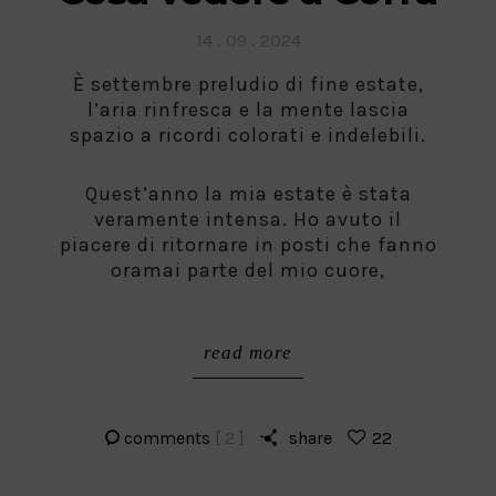
Posted
14 . 09 . 2024
on
È settembre preludio di fine estate,
l’aria rinfresca e la mente lascia
spazio a ricordi colorati e indelebili.
Quest’anno la mia estate è stata
veramente intensa. Ho avuto il
piacere di ritornare in posti che fanno
oramai parte del mio cuore,
read more
comments
[ 2 ]
share
22